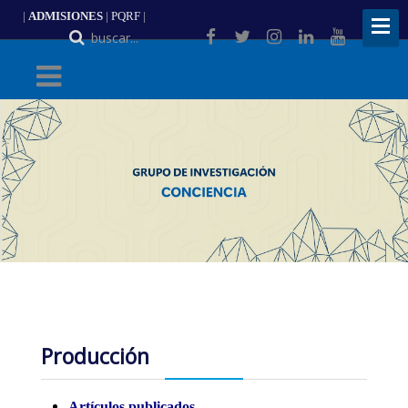
|
ADMISIONES
|
PQRF
|
ES
Producción
Artículos publicados