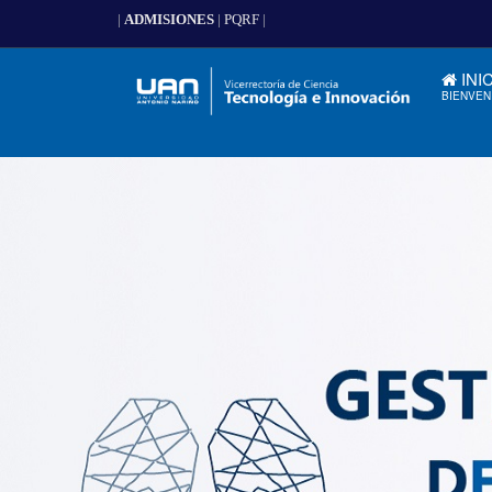
|
ADMISIONES
|
PQRF
|
INI
BIENVEN