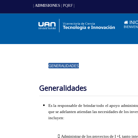
|
ADMISIONES
|
PQRF
|
INI
BIENVEN
GENERALIDADES
Generalidades
Es la responsable de brindar todo el apoyo administra
que se adelanten atiendan las necesidades de los inve
incluyen:
 Administrar de los proyectos de I +I, tanto in