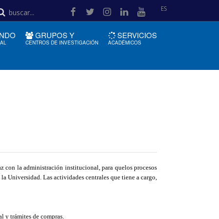
ES
NDO
GRUPOS Y
SERVICIOS
IAL
CENTROS DE INVESTIGACIÓN
ACADÉMICOS
az con la administración institucional, para quelos procesos
la Universidad. Las actividades centrales que tiene a cargo,
al y trámites de compras.