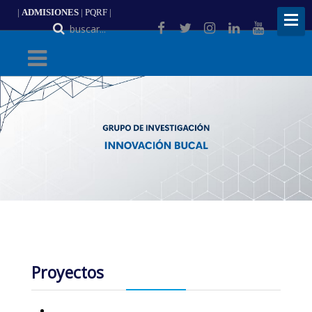
|
ADMISIONES
|
PQRF
|
ES
Proyectos