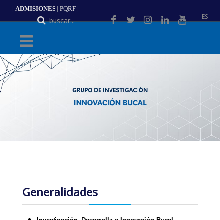
|
ADMISIONES
|
PQRF
|
ES
Generalidades
Investigación, Desarrollo e Innovación Bucal