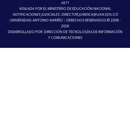
4571
VIGILADA POR EL MINISTERIO DE EDUCACIÓN NACIONAL
NOTIFICACIONES JUDICIALES: DIRECTOR.JURIDICA@UAN.EDU.CO
UNIVERSIDAD ANTONIO NARIÑO :: DERECHOS RESERVADOS © 2008 -
2026
DESARROLLADO POR: DIRECCIÓN DE TECNOLOGÍAS DE INFORMACIÓN
Y COMUNICACIONES