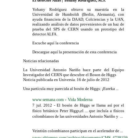
El detector Atlas | Yohany Rodríguez, M.S.
Yohany Rodríguez obtuvo su maestría en la
Universidad de Humboldt (Berlin, Alemania), con
ayuda financiera de la DAAD, Colciencias y la UAN,
realizando análisis de datos provenientes de un haz de
prueba del SPS de CERN usando un prototipo del
detector ALFA.
Escuche aquí la conferencia
Descargue aquí la presentación de esta conferencia
Noticias relacionadas
La Universidad Antonio Nariño hace parte del Equipo
Investigador del CERN que descubre el Boson de Higgs
Noticia publicada en Universia. 16 de julio de 2012
Una partícula muy parecida al bosón de Higgs: ¡Eureka ...
www.semana.com › Vida Moderna
7 jul. 2012 -
El bosón de Higgs se llama así por el
físico británico Peter Higgs,el ...
que incluía a físicos
colombianos de las universidades Antonio Nariño y
...
Veintiún colombianos participan en el acelerador de ...
www.eltiempo.com/archivo/documento/CMS-4738159