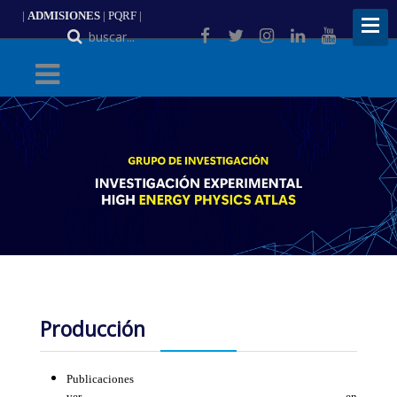
|
ADMISIONES
|
PQRF
|
ES
Producción
Publicaciones
ver en