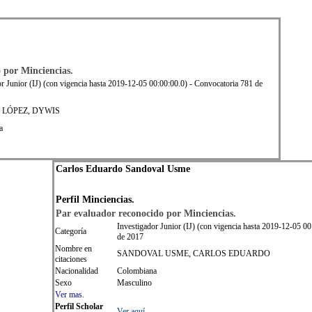
o por
Min
ciencias.
or Junior (IJ) (con vigencia hasta 2019-12-05 00:00:00.0) - Convocatoria 781 de
LÓPEZ, DYWIS
a
Carlos Eduardo Sandoval Usme
Perfil
Min
ciencias.
Par evaluador reconocido por
Min
ciencias.
Investigador Junior (IJ) (con vigencia hasta 2019-12-05 0
Categoría
de 2017
Nombre en
SANDOVAL USME, CARLOS EDUARDO
citaciones
Nacionalidad
Colombiana
Sexo
Masculino
Ver mas.
Perfil Scholar
Ver aquí