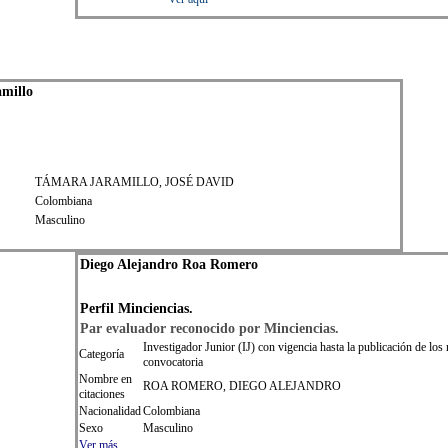
millo
TÁMARA JARAMILLO, JOSÉ DAVID
Colombiana
Masculino
Diego Alejandro Roa Romero
Perfil
Min
ciencias.
Par evaluador reconocido por
Min
ciencias.
Investigador Junior (IJ) con vigencia hasta la publicación de los 
Categoría
convocatoria
Nombre en
ROA ROMERO, DIEGO ALEJANDRO
citaciones
Nacionalidad
Colombiana
Sexo
Masculino
Ver más
.