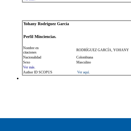
Yohany Rodríguez García
Perfil
Min
ciencias.
Nombre en
RODRÍGUEZ GARCÍA, YOHANY
citaciones
Nacionalidad
Colombiana
Sexo
Masculino
Ver más
.
Author ID SCOPUS
Ver aquí
.