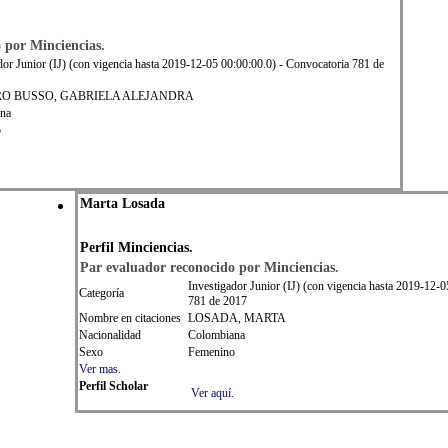
o por
Min
ciencias.
dor Junior (IJ) (con vigencia hasta 2019-12-05 00:00:00.0) - Convocatoria 781 de
O BUSSO, GABRIELA ALEJANDRA
na
o
Marta Losada
Perfil Minciencias.
Par evaluador reconocido por Minciencias.
Investigador Junior (IJ) (con vigencia hasta 2019-12-
Categoría
781 de 2017
Nombre en citaciones
LOSADA, MARTA
Nacionalidad
Colombiana
Sexo
Femenino
Ver mas.
Perfil Scholar
Ver aquí.