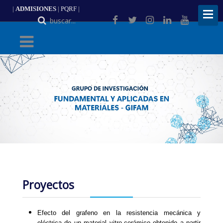
|
ADMISIONES
|
PQRF
|
ES
Proyectos
Efecto del grafeno en la resistencia mecánica y
eléctrica de un material vitro-cerámico obtenido a partir