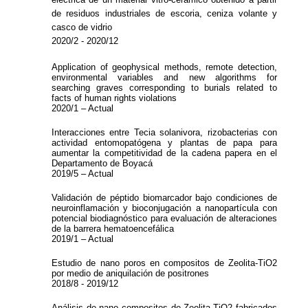
de residuos industriales de escoria, ceniza volante y
casco de vidrio
2020/2 - 2020/12
Application of geophysical methods, remote detection,
environmental variables and new algorithms for
searching graves corresponding to burials related to
facts of human rights violations
2020/1 – Actual
Interacciones entre Tecia solanivora, rizobacterias con
actividad entomopatógena y plantas de papa para
aumentar la competitividad de la cadena papera en el
Departamento de Boyacá
2019/5 – Actual
Validación de péptido biomarcador bajo condiciones de
neuroinflamación y bioconjugación a nanopartícula con
potencial biodiagnóstico para evaluación de alteraciones
de la barrera hematoencefálica
2019/1 – Actual
Estudio de nano poros en compositos de Zeolita-TiO2
por medio de aniquilación de positrones
2018/8 - 2019/12
Análisis de nano compositos de Zeolita-TiO2 fabricados