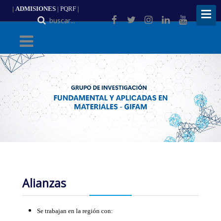
|
ADMISIONES
|
PQRF
|
ES
Alianzas
Se trabajan en la región con: