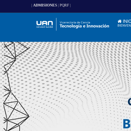
|
ADMISIONES
|
PQRF
|
INI
BIENVEN