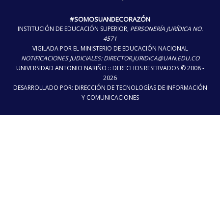
#SOMOSUANDECORAZÓN
INSTITUCIÓN DE EDUCACIÓN SUPERIOR,
PERSONERÍA JURÍDICA NO.
4571
VIGILADA POR EL MINISTERIO DE EDUCACIÓN NACIONAL
NOTIFICACIONES JUDICIALES: DIRECTOR.JURIDICA@UAN.EDU.CO
UNIVERSIDAD ANTONIO NARIÑO :: DERECHOS RESERVADOS © 2008 -
2026
DESARROLLADO POR: DIRECCIÓN DE TECNOLOGÍAS DE INFORMACIÓN
Y COMUNICACIONES