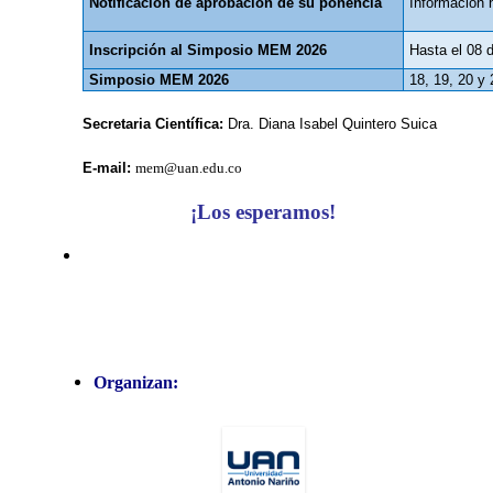
Notificación de aprobación de su ponencia
Información 
Inscripción al Simposio MEM 2026
Hasta el 08 
Simposio MEM 2026
18, 19, 20 y 
Secretaria Científica:
Dra. Diana Isabel Quintero Suica
E-mail:
mem@uan.edu.co
¡Los esperamos!
Organizan: