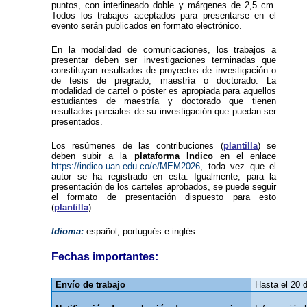
puntos, con interlineado doble y márgenes de 2,5 cm.
Todos los trabajos aceptados para presentarse en el
evento serán publicados en formato electrónico.
En la modalidad de comunicaciones, los trabajos a
presentar deben ser investigaciones terminadas que
constituyan resultados de proyectos de investigación o
de tesis de pregrado, maestría o doctorado. La
modalidad de cartel o póster es apropiada para aquellos
estudiantes de maestría y doctorado que tienen
resultados parciales de su investigación que puedan ser
presentados.
Los resúmenes de las contribuciones (
plantilla
) se
deben subir a la
plataforma Indico
en el enlace
https://indico.uan.edu.co/e/MEM2026
, toda vez que el
autor se ha registrado en esta. Igualmente, para la
presentación de los carteles aprobados, se puede seguir
el formato de presentación dispuesto para esto
(
plantilla
)
.
Idioma:
español, portugués e inglés.
Fechas importantes:
Envío de trabajo
Hasta el 20 