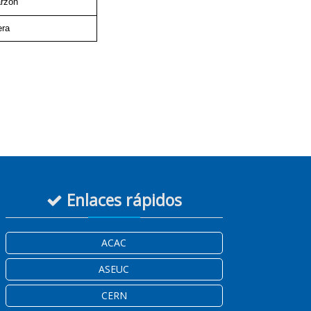
rzón
era
Enlaces rápidos
ACAC
ASEUC
CERN