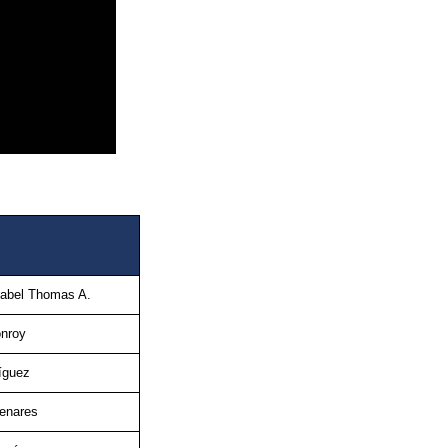
sabel Thomas A.
nroy
íguez
enares