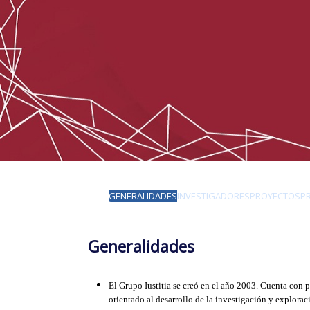
GENERALIDADES
INVESTIGADORES
PROYECTOS
P
Generalidades
El Grupo Iustitia se creó en el año 2003. Cuenta con 
orientado al desarrollo de la investigación y explorac