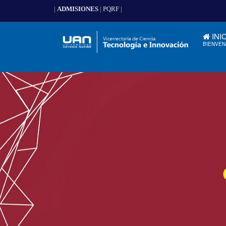
|
ADMISIONES
|
PQRF
|
INI
BIENVEN