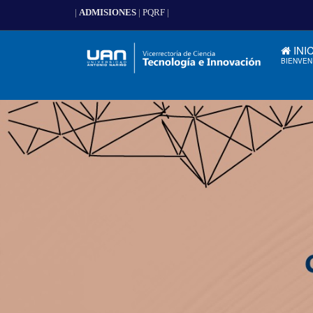
|
ADMISIONES
|
PQRF
|
INI
BIENVEN