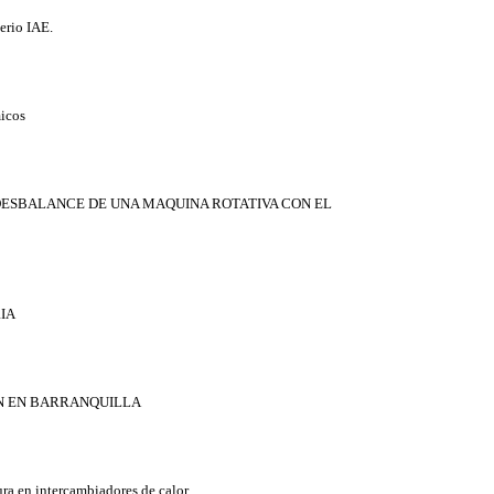
erio IAE.
micos
 Y DESBALANCE DE UNA MAQUINA ROTATIVA CON EL
RIA
CION EN BARRANQUILLA
ura en intercambiadores de calor