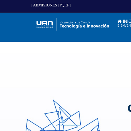
|
ADMISIONES
|
PQRF
|
INI
BIENVEN