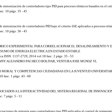
de sintonización de controladores tipo PID para procesos térmicos basados en el crit
c: 10 págs: 35 - 45
de sintonización de controladores PID bajo el criterio IAE aplicados a procesos tér
c: 10 págs: 36 - 45
ODELO TEORICO EXPERIMENTAL PARA CORRELACIONAR EL DESALINEAMIENTO
SUMO DE ENERGIA ELECTRICA EN ESTADO ESTABLE
ca ISSN: 1137-2729, 2014 vol:18 fasc: 2 págs: 35 - 53
VANNY ALEJANDRO PACHECO BOLIVAR, VENTURA JOSE MUNOZ YI,
SARROLLO MORAL Y COMPETENCIAS CIUDADANAS EN LA JUVENTUD UNIVERSITA
 fasc: 1 págs: 43 - 60
TORES ASOCIADOS A LA INTERACTIVIDAD DEL SISTEMA REGIONAL DE INNOVA
: 7 págs: 5 - 11
ecuaciones de sintonía para controladores tipo PID aplicados al control de temperat