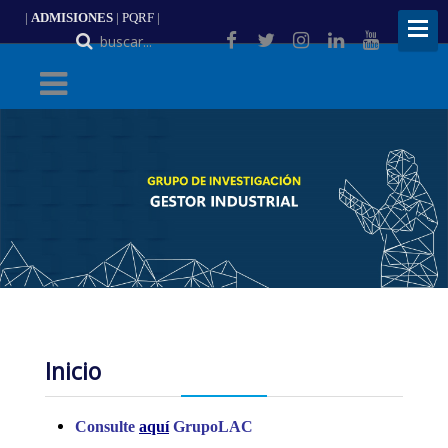
|
ADMISIONES
|
PQRF
|
ES
Inicio
Consulte
aquí
GrupoLAC