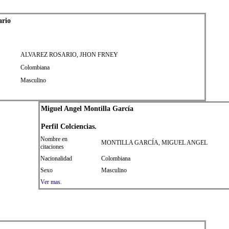
ario
ALVAREZ ROSARIO, JHON FRNEY
Colombiana
Masculino
Miguel Angel Montilla García
Perfil Colciencias.
Nombre en
MONTILLA GARCÍA, MIGUEL ANGEL
citaciones
Nacionalidad
Colombiana
Sexo
Masculino
Ver mas.