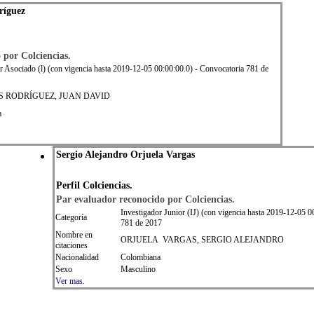
ríguez
 por Colciencias.
r Asociado (l) (con vigencia hasta 2019-12-05 00:00:00.0) - Convocatoria 781 de
S RODRÍGUEZ, JUAN DAVID
a
Sergio Alejandro Orjuela Vargas
Perfil Colciencias.
Par evaluador reconocido por Colciencias.
Investigador Junior (IJ) (con vigencia hasta 2019-12-05 0
Categoría
781 de 2017
Nombre en
ORJUELA VARGAS, SERGIO ALEJANDRO
citaciones
Nacionalidad
Colombiana
Sexo
Masculino
Ver mas.