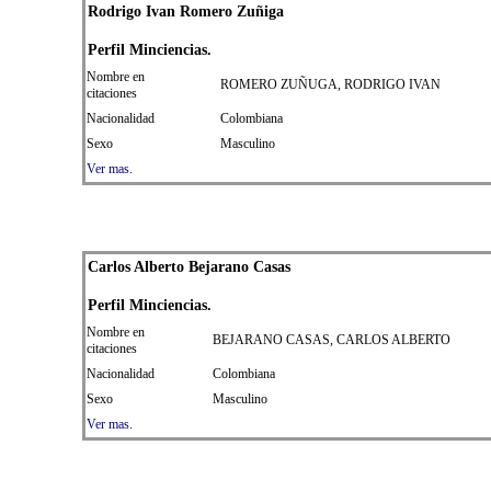
Rodrigo Ivan Romero Zuñiga
Perfil
Min
ciencias.
Nombre en
ROMERO ZUÑUGA, RODRIGO IVAN
citaciones
Nacionalidad
Colombiana
Sexo
Masculino
Ver mas.
Carlos Alberto Bejarano Casas
Perfil
Min
ciencias.
Nombre en
BEJARANO CASAS, CARLOS ALBERTO
citaciones
Nacionalidad
Colombiana
Sexo
Masculino
Ver mas
.