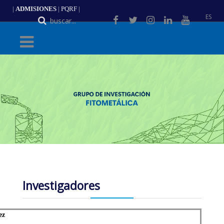
|
ADMISIONES
|
PQRF
|
ES
Investigadores
ez