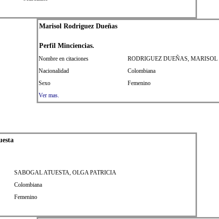
Marisol Rodriguez Dueñas
Perfil
Min
ciencias.
Nombre en citaciones
RODRIGUEZ DUEÑAS, MARISOL
Nacionalidad
Colombiana
Sexo
Femenino
Ver mas.
uesta
SABOGAL ATUESTA, OLGA PATRICIA
Colombiana
Femenino