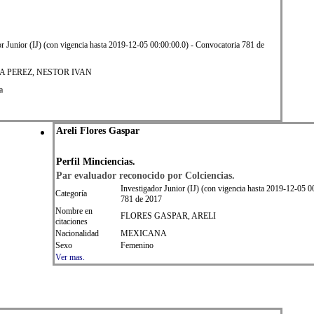
or Junior (IJ) (con vigencia hasta 2019-12-05 00:00:00.0) - Convocatoria 781 de
 PEREZ, NESTOR IVAN
a
Areli Flores Gaspar
Perfil Minciencias.
Par evaluador reconocido por Colciencias.
Investigador Junior (IJ) (con vigencia hasta 2019-12-05 0
Categoría
781 de 2017
Nombre en
FLORES GASPAR, ARELI
citaciones
Nacionalidad
MEXICANA
Sexo
Femenino
Ver mas.