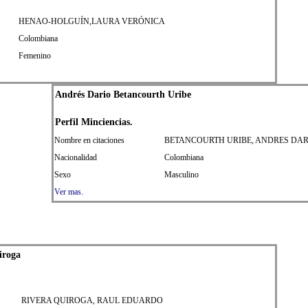
HENAO-HOLGUÍN,LAURA VERÓNICA
Colombiana
Femenino
Andrés Dario Betancourth Uribe
Perfil
Min
ciencias.
Nombre en citaciones
BETANCOURTH URIBE, ANDRES DAR
Nacionalidad
Colombiana
Sexo
Masculino
Ver mas.
iroga
RIVERA QUIROGA, RAUL EDUARDO