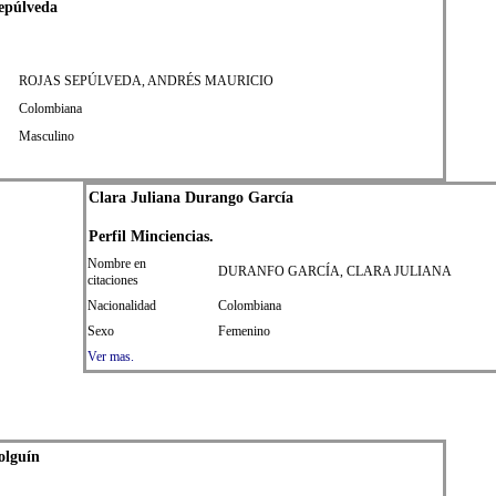
epúlveda
ROJAS SEPÚLVEDA, ANDRÉS MAURICIO
Colombiana
Masculino
Clara Juliana Durango García
Perfil
Min
ciencias.
Nombre en
DURANFO GARCÍA, CLARA JULIANA
citaciones
Nacionalidad
Colombiana
Sexo
Femenino
Ver mas.
olguín