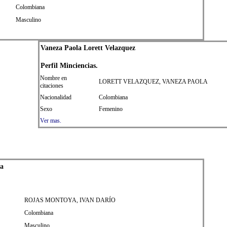
Colombiana
Masculino
Vaneza Paola Lorett Velazquez
Perfil
Min
ciencias.
Nombre en
LORETT VELAZQUEZ, VANEZA PAOLA
citaciones
Nacionalidad
Colombiana
Sexo
Femenino
Ver mas.
ya
ROJAS MONTOYA, IVAN DARÍO
Colombiana
Masculino