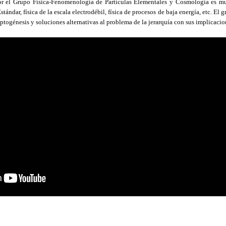
por el Grupo Física-Fenomenología de Partículas Elementales y Cosmología es m
tándar, física de la escala electrodébil, física de procesos de baja energía, etc. E
eptogénesis y soluciones alternativas al problema de la jerarquía con sus implicaci