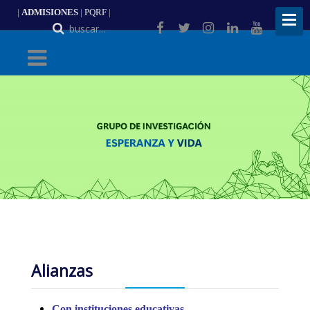
|
ADMISIONES
|
PQRF
|
ES
Alianzas
Con instituciones educativas