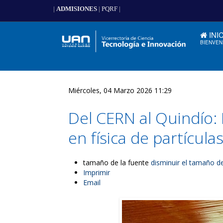
|
ADMISIONES
|
PQRF
|
INI
BIENVEN
Miércoles, 04 Marzo 2026 11:29
Del CERN al Quindío: 
en física de partícul
tamaño de la fuente
disminuir el tamaño de
Imprimir
Email