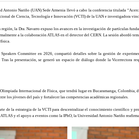
ad Antonio Nariño (UAN) Sede Armenia llevó a cabo la conferencia titulada “Acercá
 Nacional de Ciencia, Tecnología e Innovación (VCTI) de la UAN e investigadora v
la región, la Dra. Navarro expuso los avances en la investigación de partículas fu
ormalmente a la colaboración ATLAS en el detector del CERN. La sesión abordó tem
física.
peakers Committee en 2026, compartió detalles sobre la gestión de experiment
 Tras la presentación, se generó un espacio de diálogo donde la Vicerrectora res
a Olimpiada Internacional de Física, que tendrá lugar en Bucaramanga, Colombia, du
entre los jóvenes del país y fortalecer las competencias académicas regionales.
rte de la estrategia de la VCTI para descentralizar el conocimiento científico y pr
 ATLAS y el apoyo a eventos como la IPhO, la Universidad Antonio Nariño reafirma su