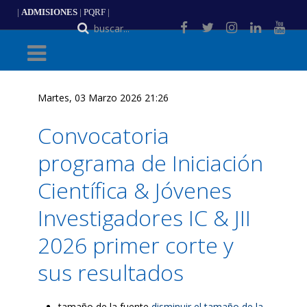
|
ADMISIONES
|
PQRF
|
Martes, 03 Marzo 2026 21:26
Convocatoria
programa de Iniciación
Científica & Jóvenes
Investigadores IC & JII
2026 primer corte y
sus resultados
tamaño de la fuente
disminuir el tamaño de la