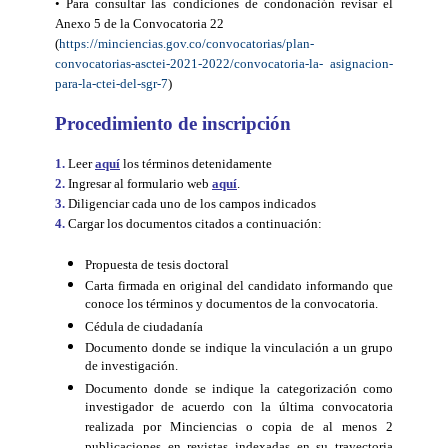
•
Para consultar las condiciones de condonación revisar el
Anexo 5 de la Convocatoria 22
(
https://minciencias.gov.co/convocatorias/plan-
convocatorias-asctei-2021-2022/convocatoria-la- asignacion-
para-la-ctei-del-sgr-7
)
Procedimiento de inscripción
1.
Leer
aquí
los términos detenidamente
2.
Ingresar al formulario web
aquí
.
3.
Diligenciar cada uno de los campos indicados
4.
Cargar los documentos citados a continuación:
Propuesta de tesis doctoral
Carta firmada en original del candidato informando que
conoce los términos y documentos de la convocatoria.
Cédula de ciudadanía
Documento donde se indique la vinculación a un grupo
de investigación.
Documento donde se indique la categorización como
investigador de acuerdo con la última convocatoria
realizada por Minciencias o copia de al menos 2